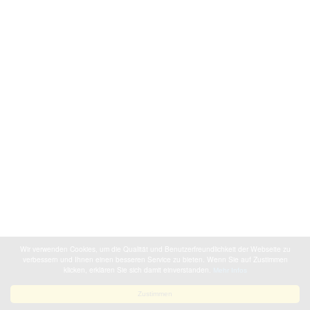
Wir verwenden Cookies, um die Qualität und Benutzerfreundlichkeit der Webseite zu
verbessern und Ihnen einen besseren Service zu bieten. Wenn Sie auf Zustimmen
klicken, erklären Sie sich damit einverstanden.
Mehr Infos
Zustimmen