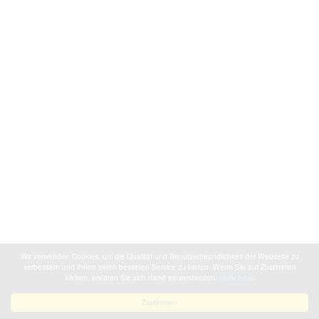
Wir verwenden Cookies, um die Qualität und Benutzerfreundlichkeit der Webseite zu
verbessern und Ihnen einen besseren Service zu bieten. Wenn Sie auf Zustimmen
klicken, erklären Sie sich damit einverstanden.
Mehr Infos
Zustimmen