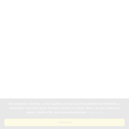
Wir verwenden Cookies, um die Qualität und Benutzerfreundlichkeit der Webseite zu
verbessern und Ihnen einen besseren Service zu bieten. Wenn Sie auf Zustimmen
klicken, erklären Sie sich damit einverstanden.
Mehr Infos
Zustimmen