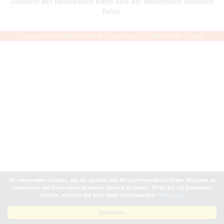
Zubehör der Rhätischen Bahn und der Matterhorn Gotthard
Bahn.
copyright by
maka solutions
¦
Impressum
¦
Datenschutz
¦
Login
Wir verwenden Cookies, um die Qualität und Benutzerfreundlichkeit der Webseite zu
verbessern und Ihnen einen besseren Service zu bieten. Wenn Sie auf Zustimmen
klicken, erklären Sie sich damit einverstanden.
Mehr Infos
Zustimmen